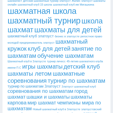
шахматист
детский шахматный турнир златоуст
Жилин
златоуст шахматы
онлайн
шахматный клуб 15 школа
шахматный клуб им Мигашкина
шахматная школа
шахматный турнир
школа
шахмат
шахматы для детей
шахматный клуб златоуст
бизнес в златоусте
репостное право
шахматный
молодой предприниматель златоуст
кружок
клуб для детей
занятие по
шахматам
обучение шахматам
Шахматный клуб в Златоусте
турнир личесс
45-летию шахматного клуба
игры шахматы
детский клуб
имени П.С
шахматы летом
шахматные
соревнования
турнир по шахматам
турнир по шахматам Златоуст
Златоуст шахматный клуб
соревнования по шахматам
город
шахмат
шашки и шахматы
шахматы
карпова
мир шахмат
чемпионы мира по
шахматам
Новый шахматный клуб в Златоусте
златоустовский