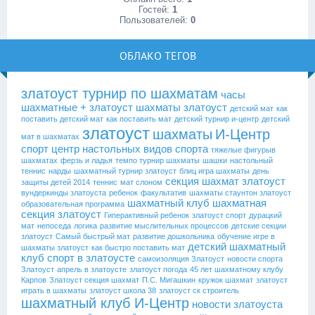
Гостей:
1
Пользователей:
0
ОБЛАКО ТЕГОВ
златоуст турнир по шахматам
часы
шахматные + златоуст
шахматы златоуст
детский мат
как
поставить детский мат
как поставить мат
детский турнир и-центр
детский
златоуст
шахматы
И-Центр
мат в шахматах
спорт
центр настольных видов спорта
тяжелые фигурыв
шахматах
ферзь и ладья
темпо турнир шахматы
шашки
настольный
теннис
нарды
шахматный турнир златоуст
блиц игра шахматы
день
секция шахмат златоуст
защиты детей 2014
теннис
мат слоном
вундеркинды златоуста
ребенок
факультатив
шахматы стаунтон златоуст
шахматный клуб
шахматная
образовательная программа
секция златоуст
Гиперактивный ребенок
златоуст спорт
дурацкий
мат
непоседа
логика
развитие мыслительных процессов
детские секции
златоуст
Самый быстрый мат
развитие дошкольника
обучение игре в
детский шахматный
шахматы златоуст
как быстро поставить мат
клуб
спорт в златоусте
самоизоляция Златоуст
новости спорта
Златоуст
апрель в златоусте
златоуст погода
45 лет шахматному клубу
Карпов
Златоуст секция шахмат
П.С. Мигашкин
кружок шахмат
златоуст
играть в шахматы
златоуст школа 38
златоуст ск строитель
шахматный клуб И-Центр
новости златоуста