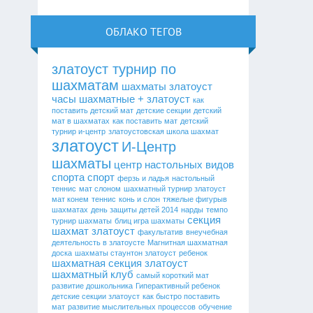
ОБЛАКО ТЕГОВ
златоуст турнир по
шахматам
шахматы златоуст
часы шахматные + златоуст
как
поставить детский мат
детские секции
детский
мат в шахматах
как поставить мат
детский
турнир и-центр
златоустовская школа шахмат
златоуст
И-Центр
шахматы
центр настольных видов
спорта
спорт
ферзь и ладья
настольный
теннис
мат слоном
шахматный турнир златоуст
мат конем
теннис
конь и слон
тяжелые фигурыв
шахматах
день защиты детей 2014
нарды
темпо
секция
турнир шахматы
блиц игра шахматы
шахмат златоуст
факультатив
внеучебная
деятельность в златоусте
Магнитная шахматная
доска
шахматы стаунтон златоуст
ребенок
шахматная секция златоуст
шахматный клуб
самый короткий мат
развитие дошкольника
Гиперактивный ребенок
детские секции златоуст
как быстро поставить
мат
развитие мыслительных процессов
обучение