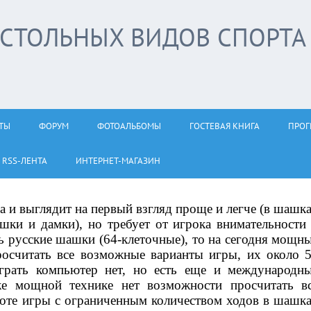
НАСТОЛЬНЫХ ВИДОВ СПОРТА
ТЫ
ФОРУМ
ФОТОАЛЬБОМЫ
ГОСТЕВАЯ КНИГА
ПРОГ
RSS-ЛЕНТА
ИНТЕРНЕТ-МАГАЗИН
 и выглядит на первый взгляд проще и легче (в шашк
шки и дамки), но требует от игрока внимательности
ть русские шашки (64-клеточные), то на сегодня мощн
осчитать все возможные варианты игры, их около 
грать компьютер нет, но есть еще и международн
же мощной технике нет возможности просчитать в
Детский шахматный клуб И-Центр п
оте игры с ограниченным количеством ходов в шашк