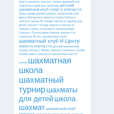
игре в шахматы златоуст
логика
дурацкий мат
детский
Самый быстрый мат
непоседа
шахматный клуб
спорт в златоусте
Блиц-турнир
кружок шахмат
шахматный клуб
имени Мигашкина
новости спорта Златоуст
златоуст школа 38
секция златоуста
кружок для
детей
златоуст погода
апрель в златоусте
златоуст играть в шахматы
самоизоляция
Златоуст
Послесловие
Карпов
златоуст ск
строитель
45 лет шахматному клубу
шахматный клуб И-Центр
новости златоуста
детский шахматный
турнир златоуст
Жилин
златоуст шахматы онлайн
онлайн игры в златоусте
шахматный клуб 15
шахматная
школа
школа
шахматный
турнир
шахматы
для детей
школа
шахмат
шахматный клуб
златоуст