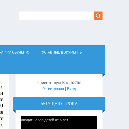
РАММА ОБУЧЕНИЯ
УСТАВНЫЕ ДОКУМЕНТЫ
Приветствую Вас
,
Гость
!
ах
Регистрация
|
Вход
 и
ые
БЕГУЩАЯ СТРОКА
50
ые
се
роводит набор детей от 6 лет
ах