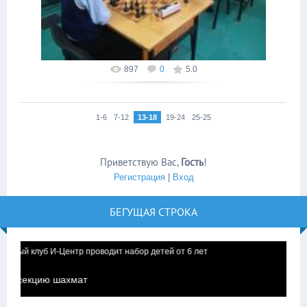
897
0
5.0
1-6
7-12
13-18
19-24
25-25
Приветствую Вас
,
Гость
!
Регистрация
|
Вход
БЕГУЩАЯ СТРОКА
клуб И-Центр проводит набор детей от 6 лет
екцию шахмат