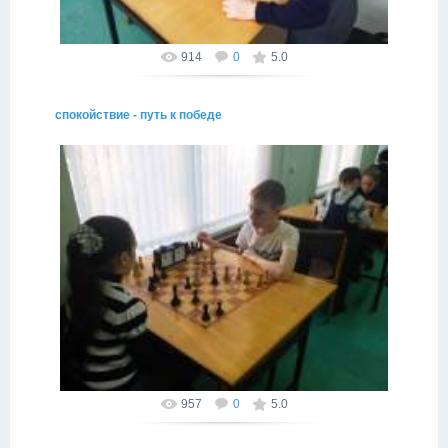
914
0
5.0
спокойствие - путь к победе
29.03.2015
рациональный подход - залог победы
Провинциал
957
0
5.0