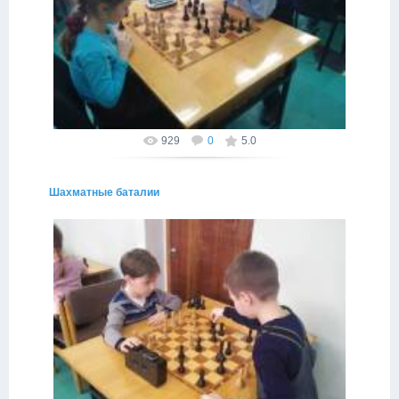
29.03.2015
Если нашел хороший ход, остановись, поищи еще лучше
ход
Провинциал
929
0
5.0
Шахматные баталии
29.03.2015
ход за ходом верные решения
Провинциал