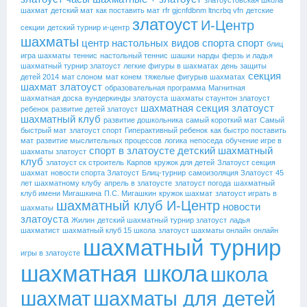
златоустовская школа
шахмат
детский мат
как поставить мат
rfr gjcnfdbnm ltncrbq vfn
детские
златоуст
И-Центр
секции
детский турнир и-центр
шахматы
центр настольных видов спорта
спорт
блиц
игра шахматы
теннис
настольный теннис
шашки
нарды
ферзь и ладья
шахматный турнир златоуст
легкие фигуры в шахматах
день защиты
секция
детей 2014
мат слоном
мат конем
тяжелые фигурыв шахматах
шахмат златоуст
образовательная программа
Магнитная
шахматная доска
вундеркинды златоуста
шахматы стаунтон златоуст
шахматная секция златоуст
ребенок
развитие детей златоуст
шахматный клуб
развитие дошкольника
самый короткий мат
Самый
быстрый мат
златоуст спорт
Гиперактивный ребенок
как быстро поставить
мат
развитие мыслительных процессов
логика
непоседа
обучение игре в
спорт в златоусте
детский шахматный
шахматы златоуст
клуб
златоуст ск строитель
Карпов
кружок для детей
Златоуст секция
шахмат
новости спорта Златоуст
Блиц-турнир
самоизоляция Златоуст
45
лет шахматному клубу
апрель в златоусте
златоуст погода
шахматный
клуб имени Мигашкина
П.С. Мигашкин
кружок шахмат
златоуст играть в
шахматный клуб И-Центр
новости
шахматы
златоуста
Жилин
детский шахматный турнир златоуст
ладья
шахматист
шахматный клуб 15 школа
златоуст шахматы онлайн
онлайн
шахматный турнир
игры в златоусте
шахматная школа
школа
шахмат
шахматы для детей