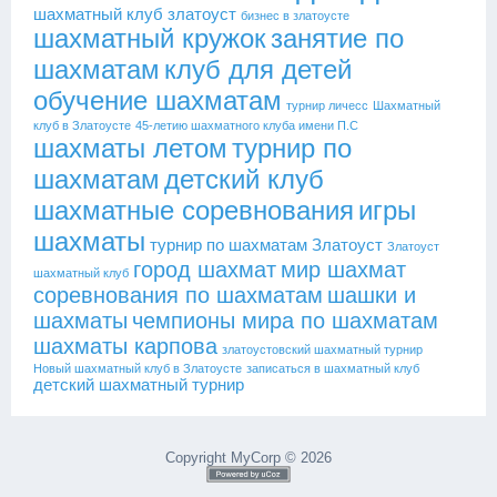
шахматный клуб златоуст
бизнес в златоусте
шахматный кружок
занятие по
шахматам
клуб для детей
обучение шахматам
турнир личесс
Шахматный
клуб в Златоусте
45-летию шахматного клуба имени П.С
шахматы летом
турнир по
шахматам
детский клуб
шахматные соревнования
игры
шахматы
турнир по шахматам Златоуст
Златоуст
город шахмат
мир шахмат
шахматный клуб
соревнования по шахматам
шашки и
шахматы
чемпионы мира по шахматам
шахматы карпова
златоустовский шахматный турнир
Новый шахматный клуб в Златоусте
записаться в шахматный клуб
детский шахматный турнир
Copyright MyCorp © 2026